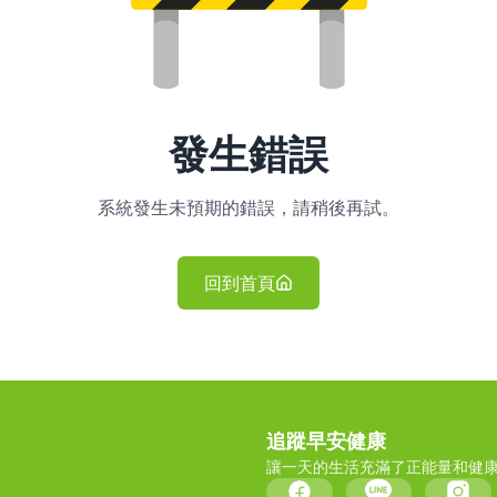
發生錯誤
系統發生未預期的錯誤，請稍後再試。
回到首頁
追蹤早安健康
讓一天的生活充滿了正能量和健