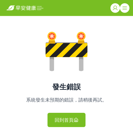
發生錯誤
系統發生未預期的錯誤，請稍後再試。
回到首頁