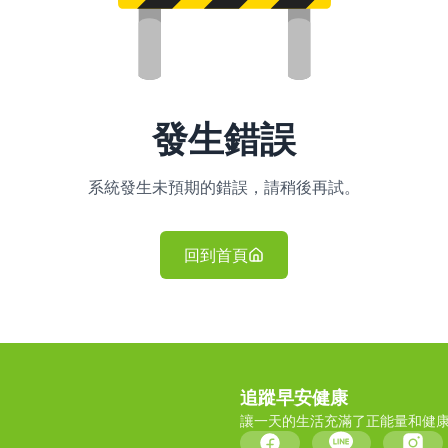
發生錯誤
系統發生未預期的錯誤，請稍後再試。
回到首頁
追蹤早安健康
讓一天的生活充滿了正能量和健