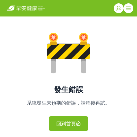
發生錯誤
系統發生未預期的錯誤，請稍後再試。
回到首頁