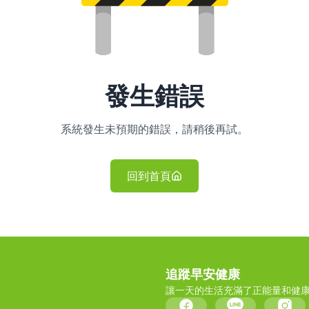
發生錯誤
系統發生未預期的錯誤，請稍後再試。
回到首頁
追蹤早安健康
讓一天的生活充滿了正能量和健