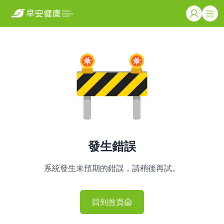
發生錯誤
系統發生未預期的錯誤，請稍後再試。
回到首頁