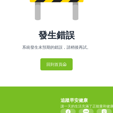
發生錯誤
系統發生未預期的錯誤，請稍後再試。
回到首頁
追蹤早安健康
讓一天的生活充滿了正能量和健