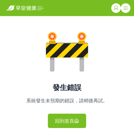
發生錯誤
系統發生未預期的錯誤，請稍後再試。
回到首頁