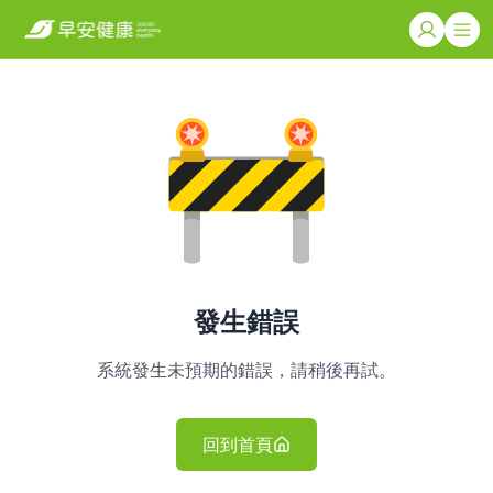
發生錯誤
系統發生未預期的錯誤，請稍後再試。
回到首頁