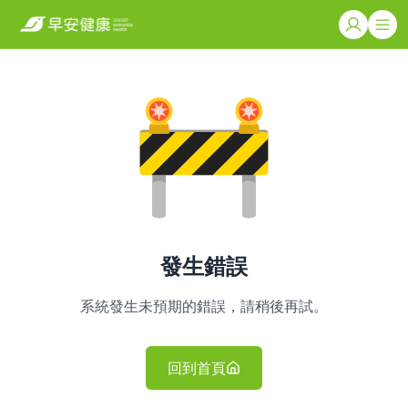
發生錯誤
系統發生未預期的錯誤，請稍後再試。
回到首頁