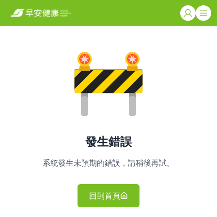
發生錯誤
系統發生未預期的錯誤，請稍後再試。
回到首頁