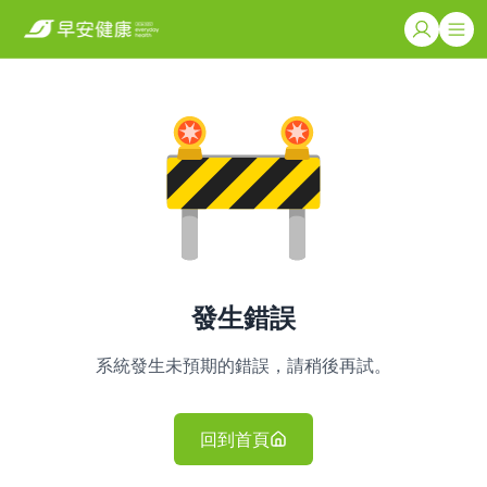
發生錯誤
系統發生未預期的錯誤，請稍後再試。
回到首頁