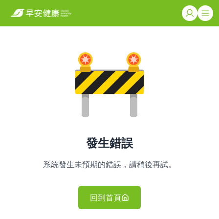
發生錯誤
系統發生未預期的錯誤，請稍後再試。
回到首頁