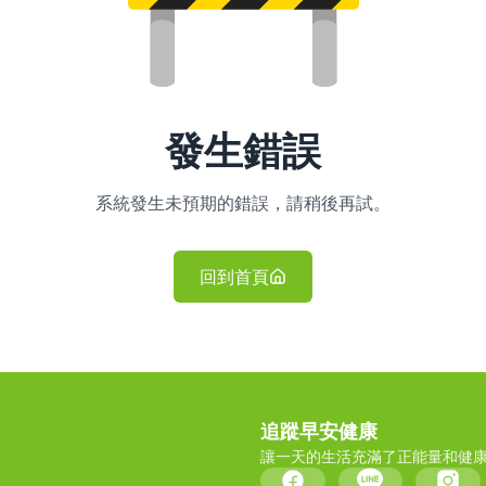
發生錯誤
系統發生未預期的錯誤，請稍後再試。
回到首頁
追蹤早安健康
讓一天的生活充滿了正能量和健