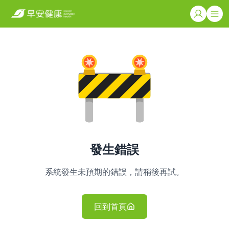
發生錯誤
系統發生未預期的錯誤，請稍後再試。
回到首頁