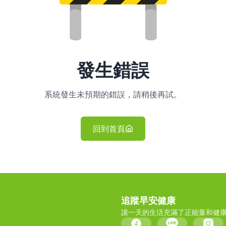
發生錯誤
系統發生未預期的錯誤，請稍後再試。
回到首頁
追蹤早安健康
讓一天的生活充滿了正能量和健