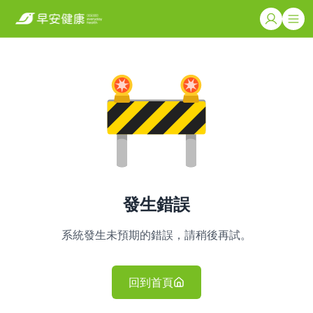
發生錯誤
系統發生未預期的錯誤，請稍後再試。
回到首頁