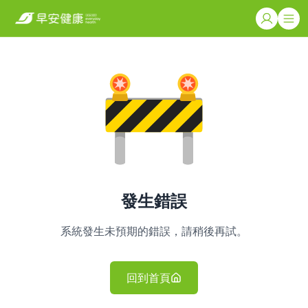
發生錯誤
系統發生未預期的錯誤，請稍後再試。
回到首頁