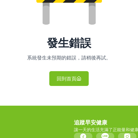
發生錯誤
系統發生未預期的錯誤，請稍後再試。
回到首頁
追蹤早安健康
讓一天的生活充滿了正能量和健