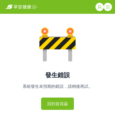
發生錯誤
系統發生未預期的錯誤，請稍後再試。
回到首頁