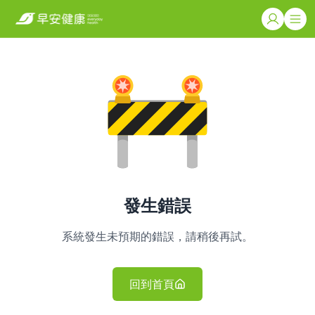
發生錯誤
系統發生未預期的錯誤，請稍後再試。
回到首頁