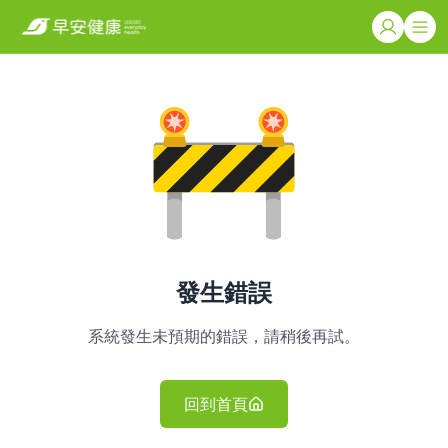
發生錯誤
系統發生未預期的錯誤，請稍後再試。
回到首頁