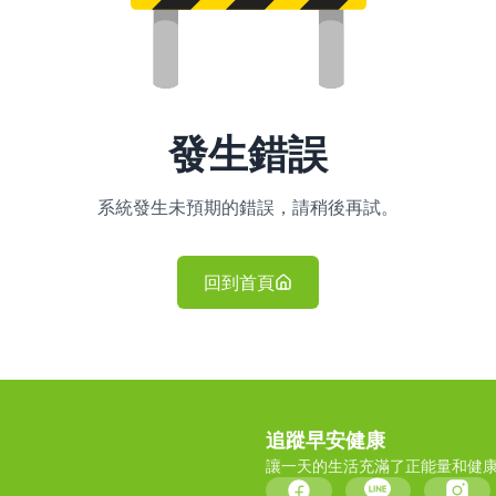
發生錯誤
系統發生未預期的錯誤，請稍後再試。
回到首頁
追蹤早安健康
讓一天的生活充滿了正能量和健