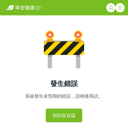
發生錯誤
系統發生未預期的錯誤，請稍後再試。
回到首頁