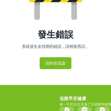
發生錯誤
系統發生未預期的錯誤，請稍後再試。
回到首頁
追蹤早安健康
讓一天的生活充滿了正能量和健