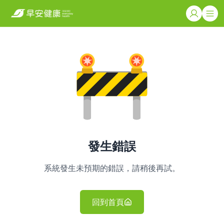
發生錯誤
系統發生未預期的錯誤，請稍後再試。
回到首頁