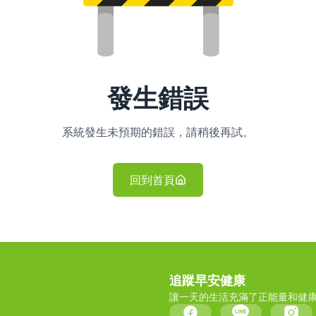
發生錯誤
系統發生未預期的錯誤，請稍後再試。
回到首頁
追蹤早安健康
讓一天的生活充滿了正能量和健